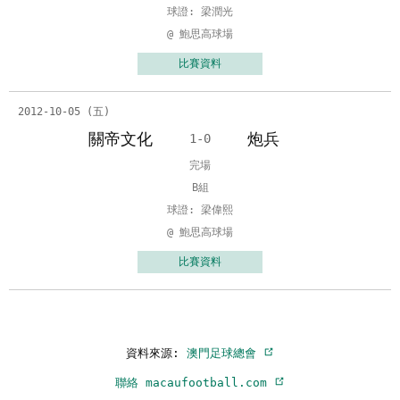
球證: 梁潤光
@ 鮑思高球場
比賽資料
2012-10-05 (五)
關帝文化
炮兵
1-0
完場
B組
球證: 梁偉熙
@ 鮑思高球場
比賽資料
資料來源:
澳門足球總會
聯絡 macaufootball.com