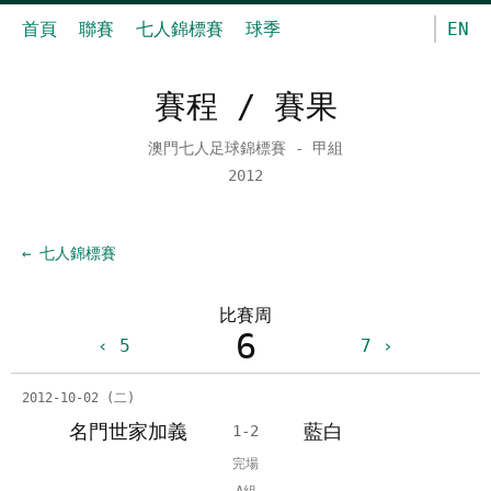
首頁
聯賽
七人錦標賽
球季
EN
賽程 / 賽果
澳門七人足球錦標賽 - 甲組
2012
← 七人錦標賽
比賽周
6
5
7
2012-10-02 (二)
名門世家加義
藍白
1-2
完場