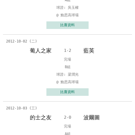
A組
球證: 吳玉權
@ 鮑思高球場
比賽資料
2012-10-02 (二)
葡人之家
藍英
1-2
完場
B組
球證: 梁潤光
@ 鮑思高球場
比賽資料
2012-10-03 (三)
的士之友
波爾圖
2-0
完場
A組