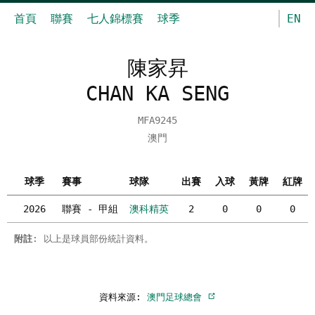
首頁
聯賽
七人錦標賽
球季
EN
陳家昇
CHAN KA SENG
MFA9245
澳門
球季
賽事
球隊
出賽
入球
黃牌
紅牌
2026
聯賽 - 甲組
澳科精英
2
0
0
0
附註
: 以上是球員部份統計資料。
資料來源:
澳門足球總會