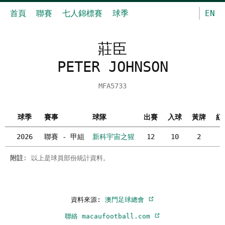
首頁
聯賽
七人錦標賽
球季
EN
莊臣
PETER JOHNSON
MFA5733
球季
賽事
球隊
出賽
入球
黃牌
紅
2026
聯賽 - 甲組
新科宇宙之猩
12
10
2
0
附註
: 以上是球員部份統計資料。
資料來源:
澳門足球總會
聯絡 macaufootball.com