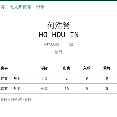
聯賽
七人錦標賽
球季
何浩賢
HO HOU IN
MFA8343
GK
澳門
賽事
球隊
出賽
入球
黃牌
聯賽 - 甲組
千葉
2
0
0
聯賽 - 甲組
千葉
10
0
0
上是球員部份統計資料。