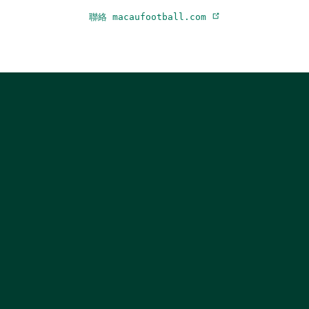
聯絡 macaufootball.com