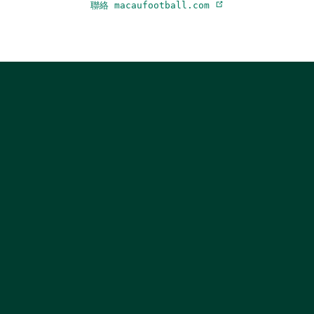
聯絡 macaufootball.com