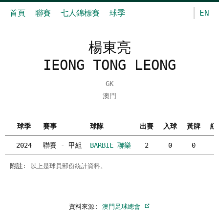
首頁
聯賽
七人錦標賽
球季
EN
楊東亮
IEONG TONG LEONG
GK
澳門
球季
賽事
球隊
出賽
入球
黃牌
紅
2024
聯賽 - 甲組
BARBIE 聯樂
2
0
0
0
附註
: 以上是球員部份統計資料。
資料來源:
澳門足球總會