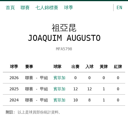
首頁
聯賽
七人錦標賽
球季
EN
祖亞昆
JOAQUIM AUGUSTO
MFA5798
球季
賽事
球隊
出賽
入球
黃牌
紅牌
2026
聯賽 - 甲組
賓菲加
0
0
0
0
2025
聯賽 - 甲組
賓菲加
12
12
1
0
2024
聯賽 - 甲組
賓菲加
10
8
1
0
附註
: 以上是球員部份統計資料。