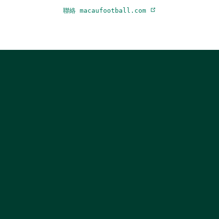
聯絡 macaufootball.com