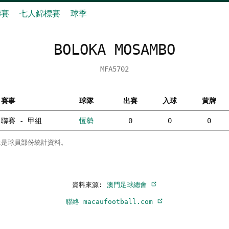
聯賽
七人錦標賽
球季
BOLOKA MOSAMBO
MFA5702
賽事
球隊
出賽
入球
黃牌
聯賽 - 甲組
恆勢
0
0
0
上是球員部份統計資料。
資料來源:
澳門足球總會
聯絡 macaufootball.com