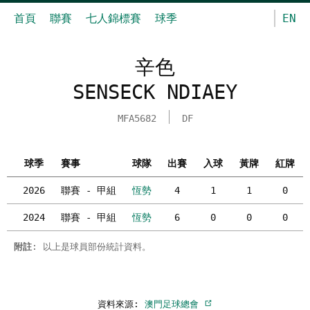
首頁
聯賽
七人錦標賽
球季
EN
辛色
SENSECK NDIAEY
MFA5682
DF
球季
賽事
球隊
出賽
入球
黃牌
紅牌
2026
聯賽 - 甲組
恆勢
4
1
1
0
2024
聯賽 - 甲組
恆勢
6
0
0
0
附註
: 以上是球員部份統計資料。
資料來源:
澳門足球總會