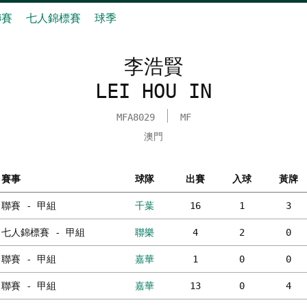
聯賽
七人錦標賽
球季
李浩賢
LEI HOU IN
MFA8029
MF
澳門
賽事
球隊
出賽
入球
黃牌
聯賽 - 甲組
千葉
16
1
3
七人錦標賽 - 甲組
聯樂
4
2
0
聯賽 - 甲組
嘉華
1
0
0
聯賽 - 甲組
嘉華
13
0
4