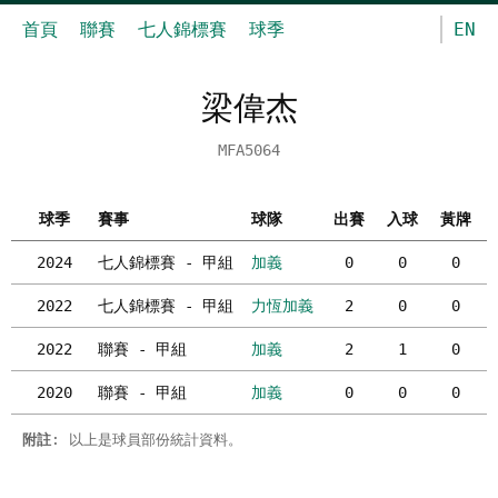
首頁
聯賽
七人錦標賽
球季
EN
梁偉杰
MFA5064
球季
賽事
球隊
出賽
入球
黃牌
2024
七人錦標賽 - 甲組
加義
0
0
0
2022
七人錦標賽 - 甲組
力恆加義
2
0
0
2022
聯賽 - 甲組
加義
2
1
0
2020
聯賽 - 甲組
加義
0
0
0
附註
: 以上是球員部份統計資料。