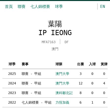
首頁
聯賽
七人錦標賽
球季
EN
葉陽
IP IEONG
MFA7163
DF
澳門
球季
賽事
球隊
出賽
入球
黃牌
2025
聯賽 - 甲組
澳門大學
3
0
0
2024
聯賽 - 甲組
澳門大學
12
0
4
2023
聯賽 - 甲組
澳科鄒北記
8
0
0
2022
七人錦標賽 - 甲組
力恆加義
6
1
0