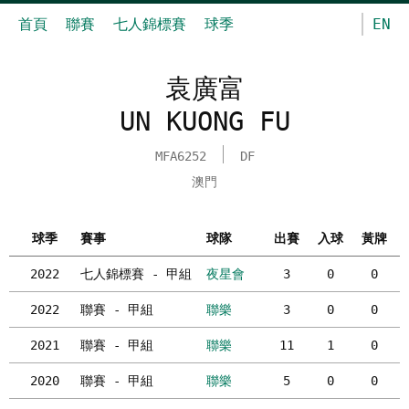
首頁
聯賽
七人錦標賽
球季
EN
袁廣富
UN KUONG FU
MFA6252
DF
澳門
球季
賽事
球隊
出賽
入球
黃牌
2022
七人錦標賽 - 甲組
夜星會
3
0
0
2022
聯賽 - 甲組
聯樂
3
0
0
2021
聯賽 - 甲組
聯樂
11
1
0
2020
聯賽 - 甲組
聯樂
5
0
0