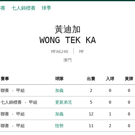
聯賽
七人錦標賽
球季
黃迪加
WONG TEK KA
MFA6240
MF
澳門
賽事
球隊
出賽
入球
黃牌
聯賽 - 甲組
加義
2
0
0
七人錦標賽 - 甲組
更新弟兄
5
0
0
聯賽 - 甲組
加義
12
1
0
聯賽 - 甲組
恆勢
11
2
0