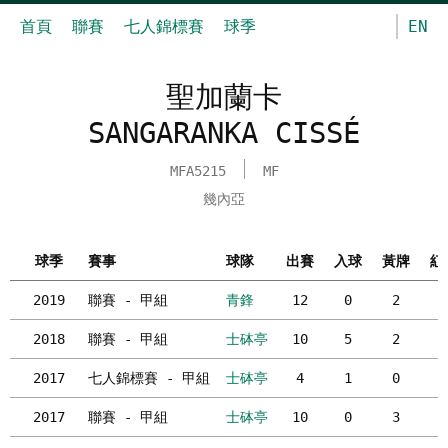
首頁
聯賽
七人錦標賽
球季
EN
聖加蘭卡
SANGARANKA CISSÉ
MFA5215
MF
幾內亞
球季
賽事
球隊
出賽
入球
黃牌
紅
2019
聯賽 - 甲組
青鋒
12
0
2
0
2018
聯賽 - 甲組
士砵亭
10
5
2
0
2017
七人錦標賽 - 甲組
士砵亭
4
1
0
0
2017
聯賽 - 甲組
士砵亭
10
0
3
0