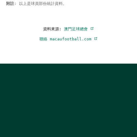
附註
: 以上是球員部份統計資料。
資料來源:
澳門足球總會
聯絡 macaufootball.com