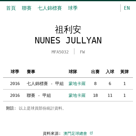
首頁
聯賽
七人錦標賽
球季
EN
祖利安
NUNES JULLYAN
MFA5032
FW
球季
賽事
球隊
出賽
入球
黃牌
2016
七人錦標賽 - 甲組
蒙地卡羅
8
6
1
2016
聯賽 - 甲組
蒙地卡羅
18
11
1
附註
: 以上是球員部份統計資料。
資料來源:
澳門足球總會