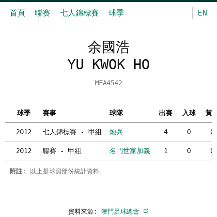
首頁
聯賽
七人錦標賽
球季
EN
余國浩
YU KWOK HO
MFA4542
球季
賽事
球隊
出賽
入球
黃
2012
七人錦標賽 - 甲組
炮兵
4
0
0
2012
聯賽 - 甲組
名門世家加義
1
0
0
附註
: 以上是球員部份統計資料。
資料來源:
澳門足球總會