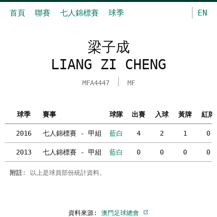
首頁
聯賽
七人錦標賽
球季
EN
梁子成
LIANG ZI CHENG
MFA4447
MF
球季
賽事
球隊
出賽
入球
黃牌
紅牌
2016
七人錦標賽 - 甲組
藍白
4
2
1
0
2013
七人錦標賽 - 甲組
藍白
0
0
0
0
附註
: 以上是球員部份統計資料。
資料來源:
澳門足球總會