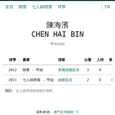
首頁
聯賽
七人錦標賽
球季
EN
陳海濱
CHEN HAI BIN
MFA4360
球季
賽事
球隊
出賽
入球
黃
2012
聯賽 - 甲組
東國旗艦藍英
3
0
1
2011
七人錦標賽 - 甲組
旗艦藍英
2
0
0
附註
: 以上是球員部份統計資料。
資料來源:
澳門足球總會