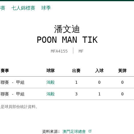
聯賽
七人錦標賽
球季
潘文迪
POON MAN TIK
MFA4155
MF
賽事
球隊
出賽
入球
黃牌
聯賽 - 甲組
鴻毅
1
0
0
聯賽 - 甲組
鴻毅
3
1
0
上是球員部份統計資料。
資料來源:
澳門足球總會