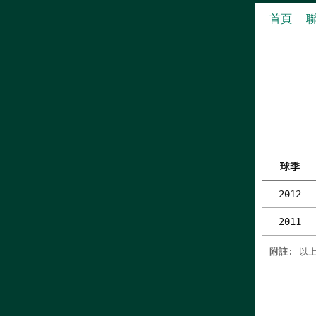
首頁
球季
2012
2011
附註
: 以