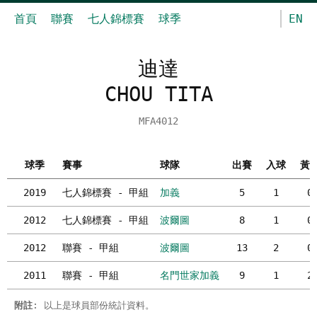
首頁
聯賽
七人錦標賽
球季
EN
迪達
CHOU TITA
MFA4012
球季
賽事
球隊
出賽
入球
黃
2019
七人錦標賽 - 甲組
加義
5
1
0
2012
七人錦標賽 - 甲組
波爾圖
8
1
0
2012
聯賽 - 甲組
波爾圖
13
2
0
2011
聯賽 - 甲組
名門世家加義
9
1
2
附註
: 以上是球員部份統計資料。