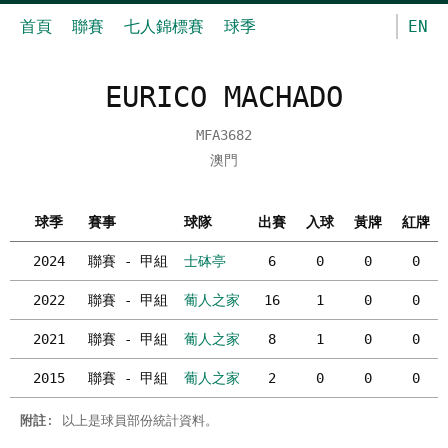
首頁
聯賽
七人錦標賽
球季
EN
EURICO MACHADO
MFA3682
澳門
球季
賽事
球隊
出賽
入球
黃牌
紅牌
2024
聯賽 - 甲組
士砵亭
6
0
0
0
2022
聯賽 - 甲組
葡人之家
16
1
0
0
2021
聯賽 - 甲組
葡人之家
8
1
0
0
2015
聯賽 - 甲組
葡人之家
2
0
0
0
附註
: 以上是球員部份統計資料。