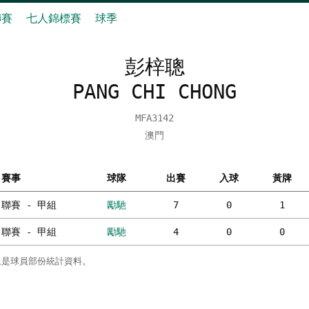
聯賽
七人錦標賽
球季
彭梓聰
PANG CHI CHONG
MFA3142
澳門
賽事
球隊
出賽
入球
黃牌
聯賽 - 甲組
勵馳
7
0
1
聯賽 - 甲組
勵馳
4
0
0
上是球員部份統計資料。