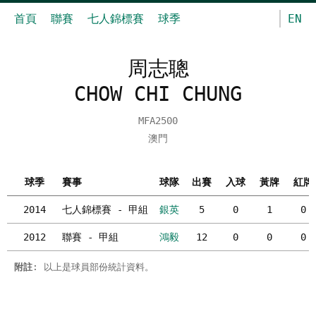
首頁
聯賽
七人錦標賽
球季
EN
周志聰
CHOW CHI CHUNG
MFA2500
澳門
球季
賽事
球隊
出賽
入球
黃牌
紅牌
2014
七人錦標賽 - 甲組
銀英
5
0
1
0
2012
聯賽 - 甲組
鴻毅
12
0
0
0
附註
: 以上是球員部份統計資料。