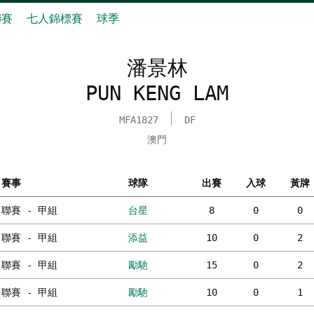
聯賽
七人錦標賽
球季
潘景林
PUN KENG LAM
MFA1827
DF
澳門
賽事
球隊
出賽
入球
黃牌
聯賽 - 甲組
台星
8
0
0
聯賽 - 甲組
添益
10
0
2
聯賽 - 甲組
勵馳
15
0
2
聯賽 - 甲組
勵馳
10
0
1