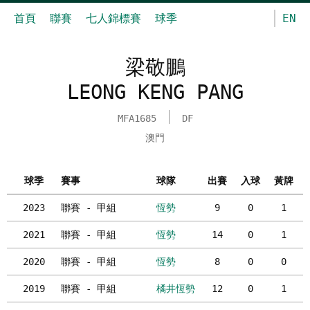
首頁
聯賽
七人錦標賽
球季
EN
梁敬鵬
LEONG KENG PANG
MFA1685
DF
澳門
球季
賽事
球隊
出賽
入球
黃牌
2023
聯賽 - 甲組
恆勢
9
0
1
2021
聯賽 - 甲組
恆勢
14
0
1
2020
聯賽 - 甲組
恆勢
8
0
0
2019
聯賽 - 甲組
橘井恆勢
12
0
1