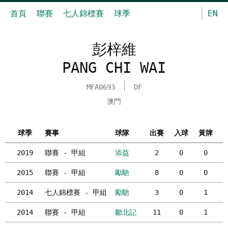
首頁
聯賽
七人錦標賽
球季
EN
彭梓維
PANG CHI WAI
MFA0693
DF
澳門
球季
賽事
球隊
出賽
入球
黃牌
2019
聯賽 - 甲組
添益
2
0
0
2015
聯賽 - 甲組
勵馳
8
0
0
2014
七人錦標賽 - 甲組
勵馳
3
0
1
2014
聯賽 - 甲組
鄒北記
11
0
1