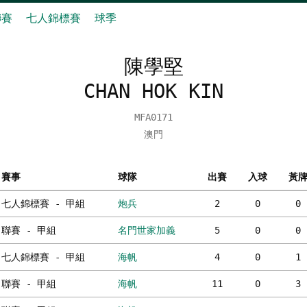
聯賽
七人錦標賽
球季
陳學堅
CHAN HOK KIN
MFA0171
澳門
賽事
球隊
出賽
入球
黃
七人錦標賽 - 甲組
炮兵
2
0
0
聯賽 - 甲組
名門世家加義
5
0
0
七人錦標賽 - 甲組
海帆
4
0
1
聯賽 - 甲組
海帆
11
0
3