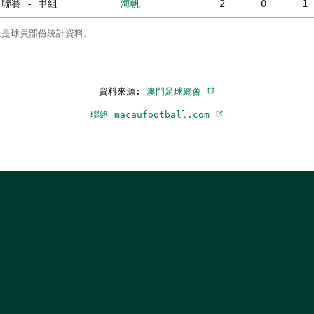
聯賽 - 甲組
海帆
2
0
1
上是球員部份統計資料。
資料來源:
澳門足球總會
聯絡 macaufootball.com