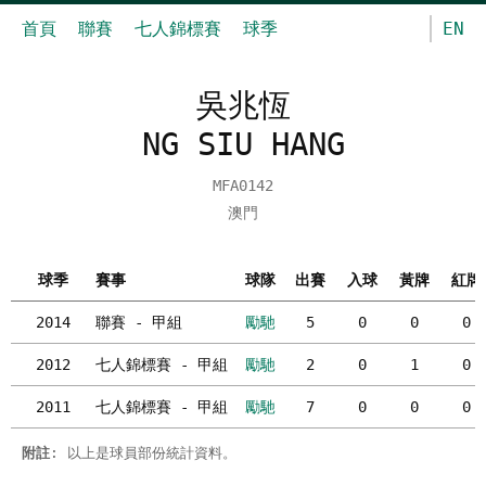
首頁
聯賽
七人錦標賽
球季
EN
吳兆恆
NG SIU HANG
MFA0142
澳門
球季
賽事
球隊
出賽
入球
黃牌
紅牌
2014
聯賽 - 甲組
勵馳
5
0
0
0
2012
七人錦標賽 - 甲組
勵馳
2
0
1
0
2011
七人錦標賽 - 甲組
勵馳
7
0
0
0
附註
: 以上是球員部份統計資料。