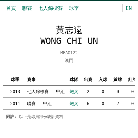
首頁
聯賽
七人錦標賽
球季
EN
黃志遠
WONG CHI UN
MFA0122
澳門
球季
賽事
球隊
出賽
入球
黃牌
紅牌
2013
七人錦標賽 - 甲組
炮兵
2
0
0
0
2011
聯賽 - 甲組
炮兵
6
0
2
0
附註
: 以上是球員部份統計資料。