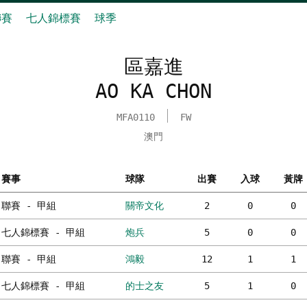
聯賽
七人錦標賽
球季
區嘉進
AO KA CHON
MFA0110
FW
澳門
賽事
球隊
出賽
入球
黃牌
聯賽 - 甲組
關帝文化
2
0
0
七人錦標賽 - 甲組
炮兵
5
0
0
聯賽 - 甲組
鴻毅
12
1
1
七人錦標賽 - 甲組
的士之友
5
1
0