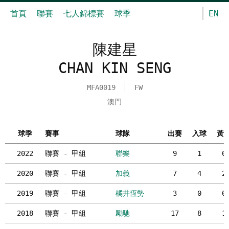
首頁
聯賽
七人錦標賽
球季
EN
陳建星
CHAN KIN SENG
MFA0019
FW
澳門
球季
賽事
球隊
出賽
入球
黃
2022
聯賽 - 甲組
聯樂
9
1
0
2020
聯賽 - 甲組
加義
7
4
2
2019
聯賽 - 甲組
橘井恆勢
3
0
0
2018
聯賽 - 甲組
勵馳
17
8
1