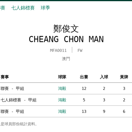
聯賽
七人錦標賽
球季
鄭俊文
CHEANG CHON MAN
MFA0011
FW
澳門
賽事
球隊
出賽
入球
黃牌
聯賽 - 甲組
鴻毅
12
2
3
七人錦標賽 - 甲組
鴻毅
5
3
2
聯賽 - 甲組
鴻毅
13
9
6
上是球員部份統計資料。