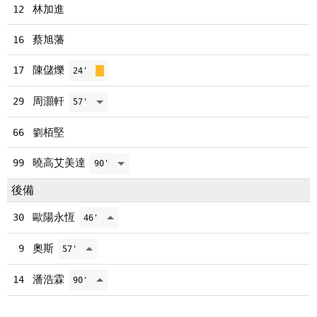
林加進
12
蔡旭藩
16
陳儲爍
17
24'
周灝軒
29
57'
劉栢堅
66
曉高艾美達
99
90'
後備
歐陽永恆
30
46'
奧斯
9
57'
潘浩霖
14
90'