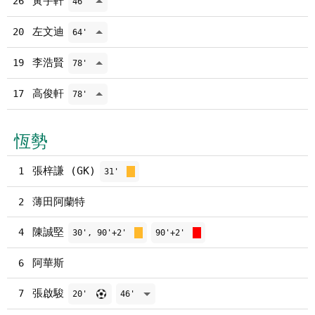
黃宇軒
26
46'
左文迪
20
64'
李浩賢
19
78'
高俊軒
17
78'
恆勢
張梓謙 (GK)
1
31'
薄田阿蘭特
2
陳誠堅
4
30', 90'+2'
90'+2'
阿華斯
6
張啟駿
7
20'
46'