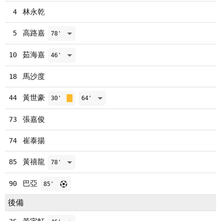
林永乾
4
高路嘉
5
78'
茹海嘉
10
46'
馬沙度
18
黃世豪
44
30'
64'
張嘉俊
73
崔泰揚
74
黃禧龍
85
78'
巴亞
90
85'
後備