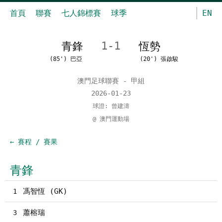
首頁
聯賽
七人錦標賽
球季
EN
青鋒
1-1
恆勢
(85') 巴亞
(20') 張啟駿
澳門足球聯賽 - 甲組
2026-01-23
球證: 曾建濤
@ 澳門運動場
← 賽程 / 賽果
青鋒
馮智恆 (GK)
1
蕭榕瑞
3