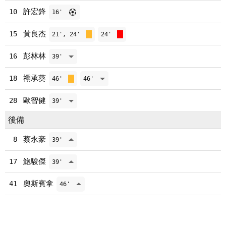
許宏鋒
10
16'
黃良杰
15
21', 24'
24'
彭林林
16
39'
禤承葵
18
46'
46'
歐智健
28
39'
後備
蔡永豪
8
39'
鮑駿傑
17
39'
奧斯賓拿
41
46'