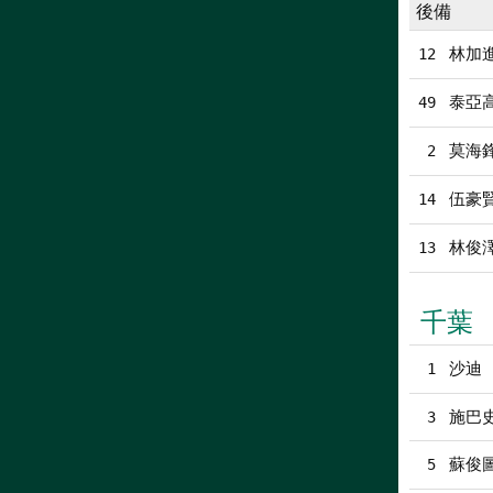
後備
林加
12
泰亞
49
莫海
2
伍豪
14
林俊
13
千葉
沙迪 
1
施巴
3
蘇俊
5