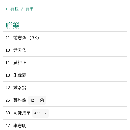
← 賽程 / 賽果
聯樂
范志鴻 (GK)
21
尹天佑
10
黃裕正
11
朱偉霖
18
戴洛賢
22
鄭稚鑫
25
42'
司徒成亨
30
42'
李志明
47