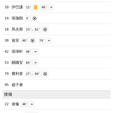
伊巴謙
10
12'
46'
張珈朗
14
3'
馬夫斯
18
23', 61'
迪安
30
40'
74'
張瑋軒
42
46'
關國安
53
65'
費利拿
79
27', 69'
趙子睿
95
後備
迪倫
22
46'