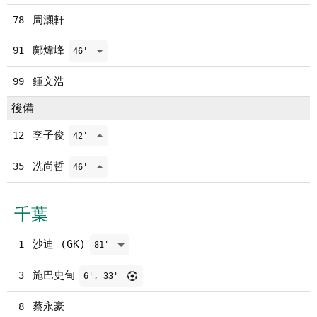
周灝軒
78
鄺煒峰
91
46'
鍾文浩
99
後備
李子俊
12
42'
冼尚哲
35
46'
千葉
沙迪 (GK)
1
81'
施巴史甸
3
6', 33'
蔡永豪
8