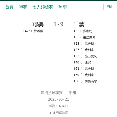
首頁
聯賽
七人錦標賽
球季
EN
聯樂
1-9
千葉
(42') 鄭稚鑫
(3') 張珈朗
(6') 施巴史甸
(23') 馬夫斯
(27') 費利拿
(33') 施巴史甸
(40') 迪安
(61') 馬夫斯
(69') 費利拿
(86') 加樂高拿
澳門足球聯賽 - 甲組
2025-06-21
球證: GRANT
@ 澳門運動場