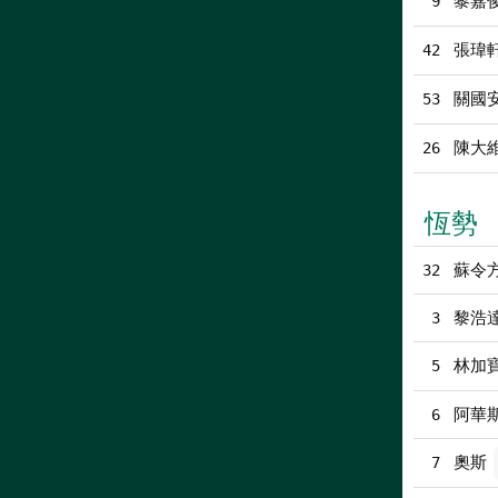
黎嘉
9
張瑋
42
關國
53
陳大
26
恆勢
蘇令方
32
黎浩
3
林加
5
阿華
6
奧斯
7