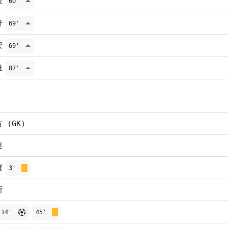
俊
60'
軒
69'
安
69'
維
87'
 (GK)
達
寶
3'
斯
14'
45'