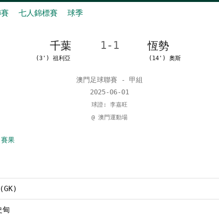
聯賽
七人錦標賽
球季
千葉
1-1
恆勢
(3') 祖利亞
(14') 奧斯
澳門足球聯賽 - 甲組
2025-06-01
球證: 李嘉旺
@ 澳門運動場
 賽果
(GK)
史甸