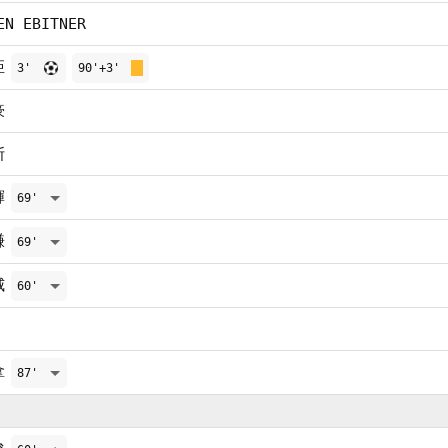
EN EBITNER
亞
3'
90'+3'
豪
斯
輝
69'
謙
69'
威
60'
拿
87'