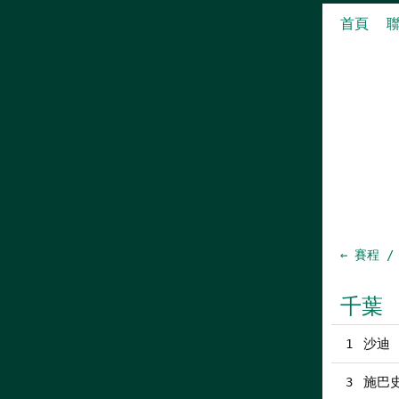
首頁
← 賽程 /
千葉
沙迪 
1
施巴
3