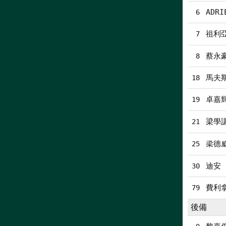
ADRI
6
祖利
7
蔡永
8
馬夫
18
卓嘉
19
梁學
21
梁德
25
迪安
30
費利
79
後備