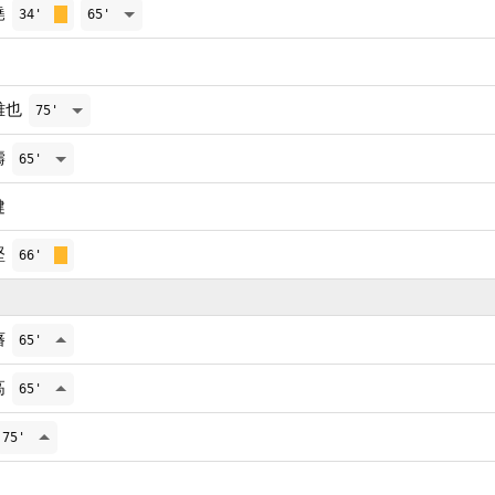
堯
34'
65'
雅也
75'
濤
65'
健
堅
66'
藩
65'
高
65'
75'