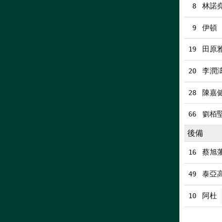
林諾
8
伊頓
9
田原
19
李潤
20
陳嘉
28
劉栢
66
後備
蔡旭
16
泰亞
49
阿杜
10