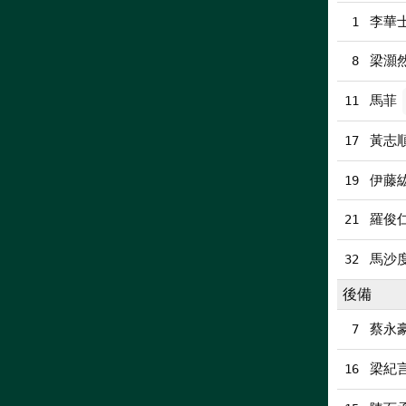
李華士
1
梁灝
8
馬菲
11
黃志
17
伊藤
19
羅俊
21
馬沙
32
後備
蔡永
7
梁紀
16