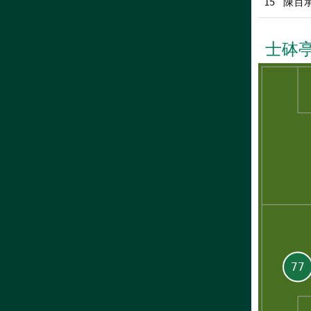
陳百
15
士砵