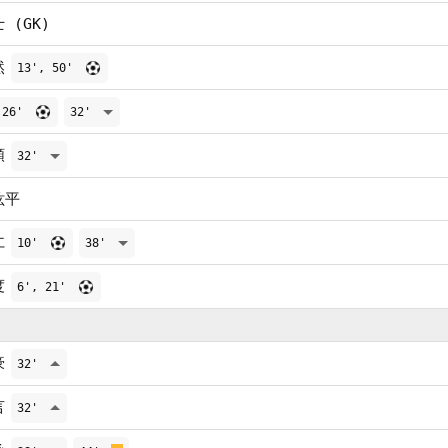
 (GK)
然
13', 50'
26'
32'
順
32'
紘平
仁
10'
38'
度
6', 21'
豪
32'
言
32'