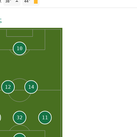
承
38'
44'
亭