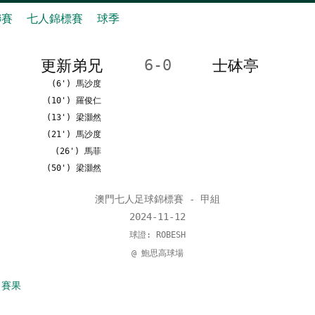
聯賽
七人錦標賽
球季
更新弟兄
6-0
士砵亭
(6') 馬沙度
(10') 羅俊仁
(13') 梁灝然
(21') 馬沙度
(26') 馬菲
(50') 梁灝然
澳門七人足球錦標賽 - 甲組
2024-11-12
球證: ROBESH
@ 鮑思高球場
 賽果