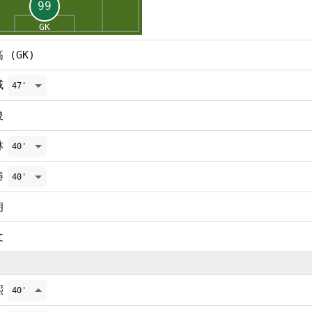
 (GK)
威
47'
俊
林
40'
勝
40'
朗
文
熙
40'