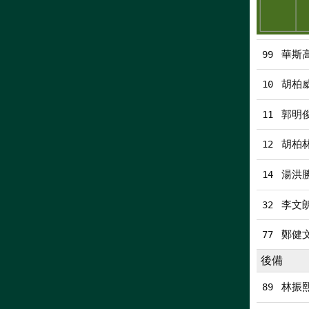
華斯高
99
胡柏
10
郭明
11
胡柏
12
湯洪
14
李文
32
鄭健
77
後備
林振
89