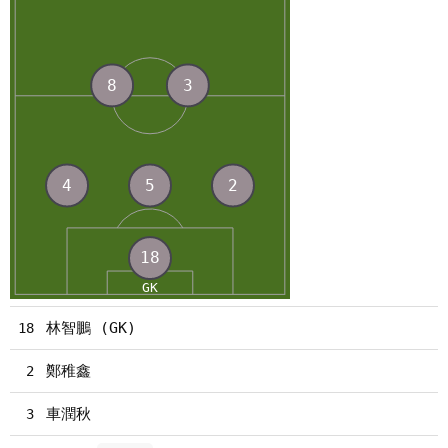
林智鵬 (GK)
18
鄭稚鑫
2
車潤秋
3