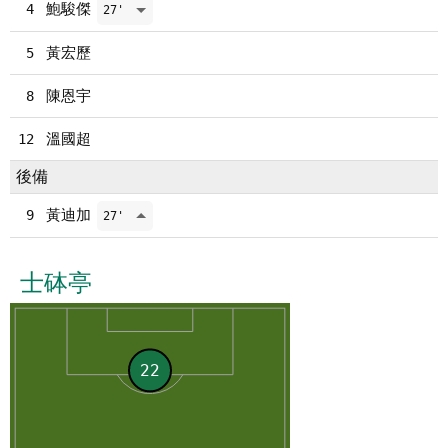
鮑駿傑
4
27'
黃宏歷
5
陳恩宇
8
溫國超
12
後備
黃迪加
9
27'
士砵亭