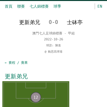
首頁
聯賽
七人錦標賽
球季
EN
更新弟兄
0-0
士砵亭
澳門七人足球錦標賽 - 甲組
2022-10-26
球證: 陳進
@ 鮑思高球場
← 賽程 / 賽果
更新弟兄