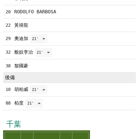
RODOLFO BARBOSA
20
黃禧龍
22
奧迪加
29
21'
般奴李治
32
21'
黎國豪
38
後備
胡柏威
10
21'
柏度
88
21'
千葉