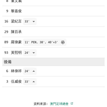
董文威
8
黎嘉俊
9
梁紀言
16
33'
陳百承
29
羅偉豪
89
11' PEN, 38', 40'+3'
黃熙明
93
24'
後備
林偉祥
6
24'
伍威俊
3
33'
資料來源:
澳門足球總會