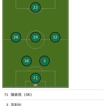
陳家祺 (GK)
71
菲利比
3