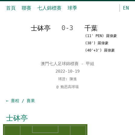
首頁
聯賽
七人錦標賽
球季
EN
士砵亭
0-3
千葉
(11' PEN) 羅偉豪
(38') 羅偉豪
(40'+3') 羅偉豪
澳門七人足球錦標賽 - 甲組
2022-10-19
球證: 陳進
@ 鮑思高球場
← 賽程 / 賽果
士砵亭