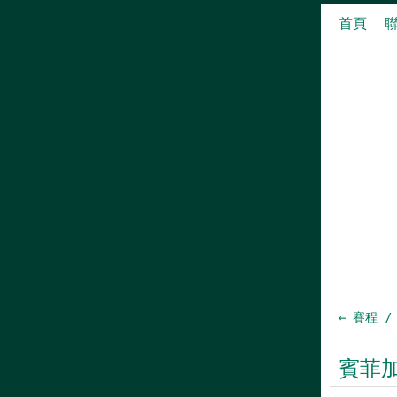
首頁
← 賽程 /
賓菲