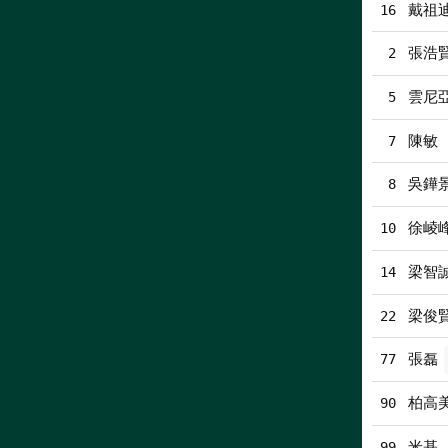
戴祖迪
16
張浩
2
雲尼
5
陳敏
7
吳鏵
8
徐崚
10
梁智
14
梁俊
22
張磊
77
柏高
90
米基
99