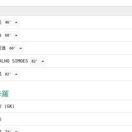
然
46'
迪
60'
斯達
60'
ALHO SIMOES
82'
斌
82'
卡羅
 (GK)
杰
順