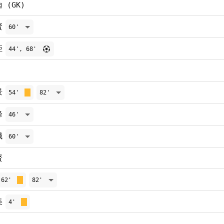
 (GK)
賢
60'
亞
44', 68'
景
54'
82'
峰
46'
誠
60'
賢
62'
82'
美
4'