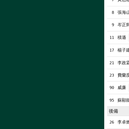
張海
8
岑正
9
積遜
11
楊子
17
李政
21
費蘭
23
威廉
90
蘇顯
95
後備
李卓
26