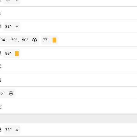
73'
山
輝
81'
34', 59', 90'
77'
建
90'
霖
度
5'
能
燃
73'