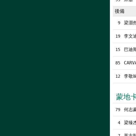
後備
梁灝
9
李文
19
巴迪
15
CARV
85
李敬
12
蒙地
何志豪
79
梁臻
4
黃志
7