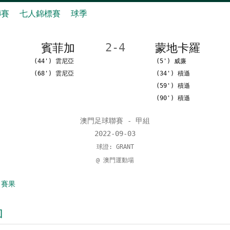
聯賽
七人錦標賽
球季
賓菲加
2-4
蒙地卡羅
(44') 雲尼亞
(5') 威廉
(68') 雲尼亞
(34') 積遜
(59') 積遜
(90') 積遜
澳門足球聯賽 - 甲組
2022-09-03
球證: GRANT
@ 澳門運動場
 賽果
加