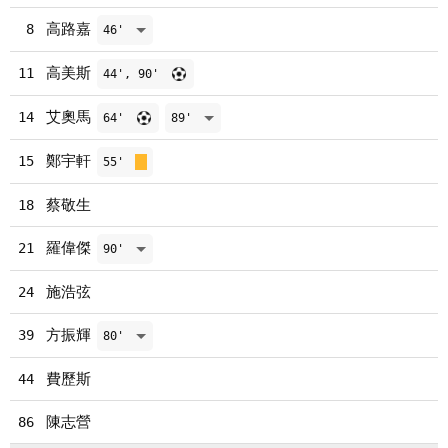
高路嘉
8
46'
高美斯
11
44', 90'
艾奧馬
14
64'
89'
鄭宇軒
15
55'
蔡敬生
18
羅偉傑
21
90'
施浩弦
24
方振輝
39
80'
費歷斯
44
陳志營
86