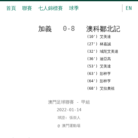
首頁
聯賽
七人錦標賽
球季
EN
加義
0-8
澳科鄒北記
(10') 艾美達
(27') 林嘉誠
(32') 域陀艾美達
(36') 迪亞高
(53') 艾美達
(63') 彭梓亨
(64') 彭梓亨
(68') 艾拉奧祖
澳門足球聯賽 - 甲組
2022-01-14
球證: 張崇人
@ 澳門運動場