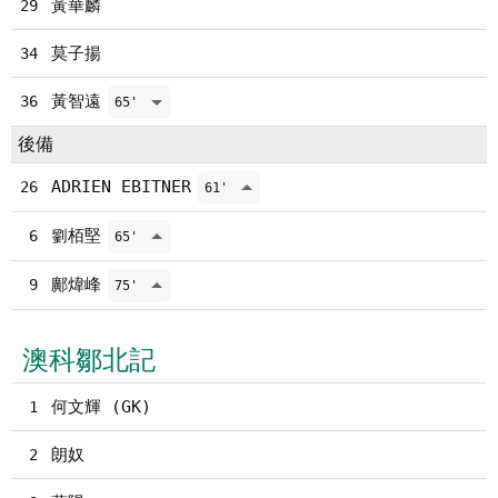
黃華麟
29
莫子揚
34
黃智遠
36
65'
後備
ADRIEN EBITNER
26
61'
劉栢堅
6
65'
鄺煒峰
9
75'
澳科鄒北記
何文輝 (GK)
1
朗奴
2