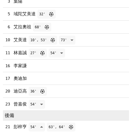
葉陽
3
域陀艾美達
5
32'
艾拉奧祖
6
68'
艾美達
10
10', 53'
73'
林嘉誠
11
27'
54'
李家謙
16
奧迪加
17
迪亞高
20
36'
曾嘉俊
23
54'
後備
彭梓亨
21
54'
63', 64'