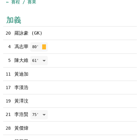
← 賽程 / 賽果
加義
羅詠豪 (GK)
20
馮志華
4
80'
陳大維
5
61'
黃迪加
11
李漢浩
17
黃澤汶
19
李浩賢
21
75'
黃傑煒
28