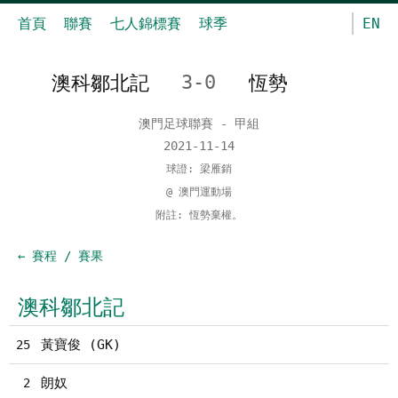
首頁
聯賽
七人錦標賽
球季
EN
澳科鄒北記
3-0
恆勢
澳門足球聯賽 - 甲組
2021-11-14
球證: 梁雁銷
@ 澳門運動場
附註: 恆勢棄權。
← 賽程 / 賽果
澳科鄒北記
黃寶俊 (GK)
25
朗奴
2