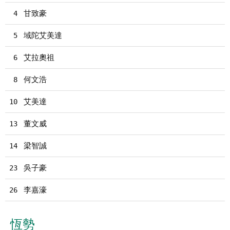
甘致豪
4
域陀艾美達
5
艾拉奧祖
6
何文浩
8
艾美達
10
董文威
13
梁智誠
14
吳子豪
23
李嘉濠
26
恆勢