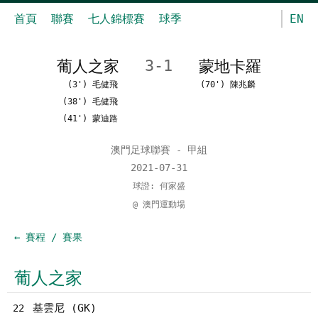
首頁
聯賽
七人錦標賽
球季
EN
葡人之家
3-1
蒙地卡羅
(3') 毛健飛
(70') 陳兆麟
(38') 毛健飛
(41') 蒙迪路
澳門足球聯賽 - 甲組
2021-07-31
球證: 何家盛
@ 澳門運動場
← 賽程 / 賽果
葡人之家
基雲尼 (GK)
22