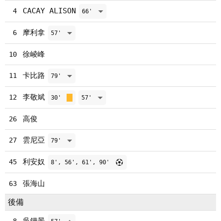
CACAY ALISON
4
66'
摩利拿
6
57'
徐崚峰
10
卡比路
11
79'
李敬斌
12
30'
57'
高俊
26
雲尼亞
27
79'
利安奴
45
8', 56', 61', 90'
張海山
63
後備