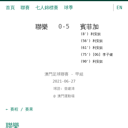
首頁
聯賽
七人錦標賽
球季
EN
聯樂
0-5
賓菲加
(8') 利安奴
(56') 利安奴
(61') 利安奴
(75') [OG] 李子健
(90') 利安奴
澳門足球聯賽 - 甲組
2021-06-27
球證: 曾建濤
@ 澳門運動場
← 賽程 / 賽果
聯樂