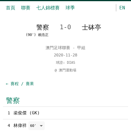
首頁
聯賽
七人錦標賽
球季
EN
警察
1-0
士砵亭
(90') 賴浩正
澳門足球聯賽 - 甲組
2020-11-28
球證: DIAS
@ 澳門運動場
← 賽程 / 賽果
警察
梁俊傑 (GK)
1
林偉祥
4
60'