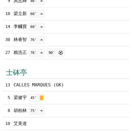
吳志輝
9
46'
梁立新
10
60'
李幗寶
14
60'
林睿智
30
76'
賴浩正
27
76'
90'
士砵亭
CALLES MARQUES (GK)
13
梁健宇
5
45'
胡柏林
8
75'
艾美達
10