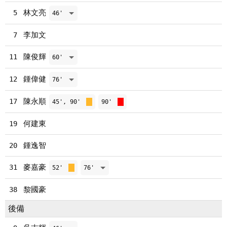
林文亮
5
46'
李加文
7
陳俊輝
11
60'
鍾偉健
12
76'
陳永順
17
45', 90'
90'
何建東
19
鍾逸智
20
麥嘉豪
31
52'
76'
黎國豪
38
後備