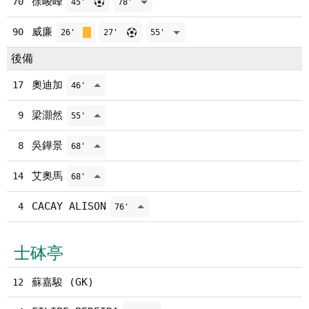
徐崚峰
70
45'
78'
威廉
90
26'
27'
55'
後備
奧迪加
17
46'
梁灝然
9
55'
吳鏵景
8
68'
艾奧馬
14
68'
CACAY ALISON
4
76'
士砵亭
蘇嘉駿 (GK)
12