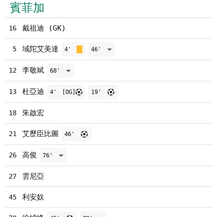
賓菲加
戴祖迪 (GK)
16
域陀艾美達
5
4'
46'
李敬斌
12
68'
杜亞迪
13
4'
[OG]
19'
朱啟宏
18
艾歷臣比圖
21
46'
高俊
26
76'
雲尼亞
27
利安奴
45