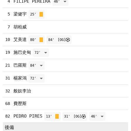
FILIPE PEREIRA
4
46'
梁健宇
5
25'
胡柏威
7
艾美達
10
80'
84'
[OG]
施巴史甸
19
72'
巴羅斯
21
84'
楊家鴻
31
72'
般奴李治
32
費歷斯
68
PEDRO PIRES
82
13'
31'
[OG]
46'
後備