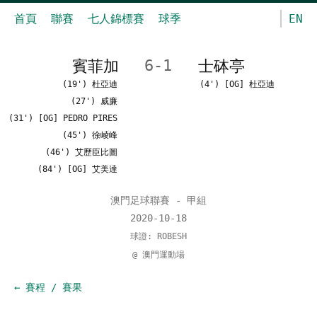
首頁
聯賽
七人錦標賽
球季
EN
賓菲加
6-1
士砵亭
(19') 杜亞迪
(4') [OG] 杜亞迪
(27') 威廉
(31') [OG] PEDRO PIRES
(45') 徐崚峰
(46') 艾歷臣比圖
(84') [OG] 艾美達
澳門足球聯賽 - 甲組
2020-10-18
球證: ROBESH
@ 澳門運動場
← 賽程 / 賽果